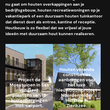
nu gaat om houten overkappingen aan je
bedrijfsgebouw, houten recreatiewoningen op je
vakantiepark of een duurzaam houten tuinkantoor
dat dienst doet als entree, kantine of receptie.
Houtbouw is zo flexibel dat we vrijwel al jouw
ideeën met duurzaam hout kunnen realiseren.
Houten veranda
constructies
Project de
aanbrengen voor
Moestuinen in Sas
het luxe
van Gent,
nieuwbouwproject
plaatsen van 13
Noorderpolder
buitenbergingen
Hofstee in
incl. carport.
Zierikzee.