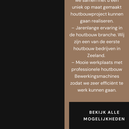
we samen met u een
uniek op maat gemaakt
houtbouwproject kunnen
gaan realiseren.
– Jarenlange ervaring in
de houtbouw branche. Wij
zijn een van de eerste
houtbouw bedrijven in
Zeeland.
– Mooie werkplaats met
professionele houtbouw
Bewerkingsmachines
zodat we zeer efficiënt te
werk kunnen gaan.
BEKIJK ALLE
MOGELIJKHEDEN