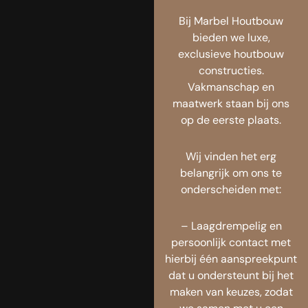
Bij Marbel Houtbouw
bieden we luxe,
exclusieve houtbouw
constructies.
Vakmanschap en
maatwerk staan bij ons
op de eerste plaats.
Wij vinden het erg
belangrijk om ons te
onderscheiden met:
– Laagdrempelig en
persoonlijk contact met
hierbij één aanspreekpunt
dat u ondersteunt bij het
maken van keuzes, zodat