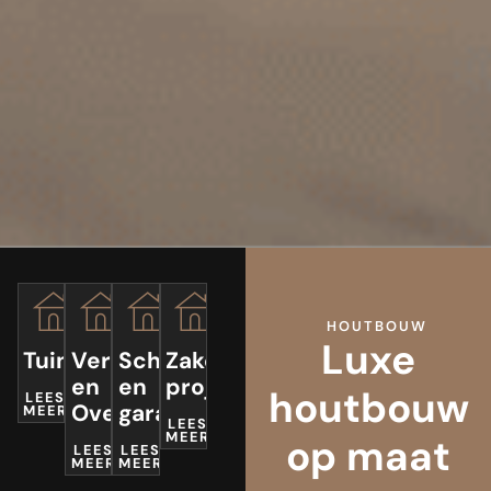
HOUTBOUW
Luxe
Tuinkantoor
Veranda’s
Schuren
Zakelijke
en
en
projecten
houtbouw
LEES
Overkappingen
garages
MEER
LEES
MEER
op maat
LEES
LEES
MEER
MEER