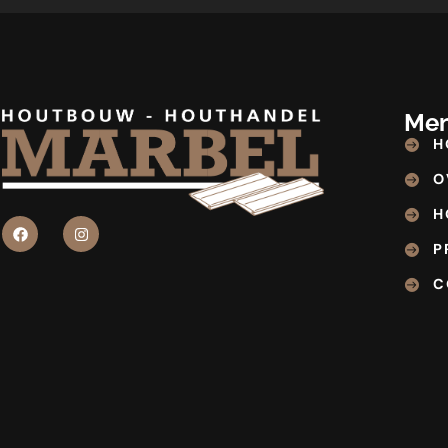
Me
H
O
H
P
C