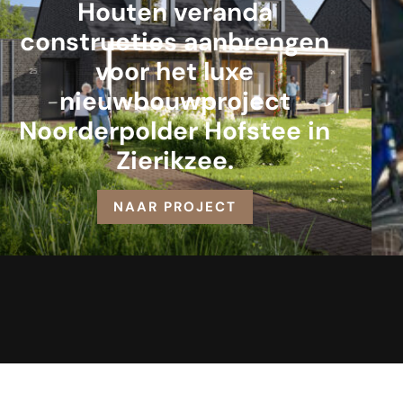
Houten veranda
constructies aanbrengen
voor het luxe
nieuwbouwproject
Noorderpolder Hofstee in
Zierikzee.
NAAR PROJECT