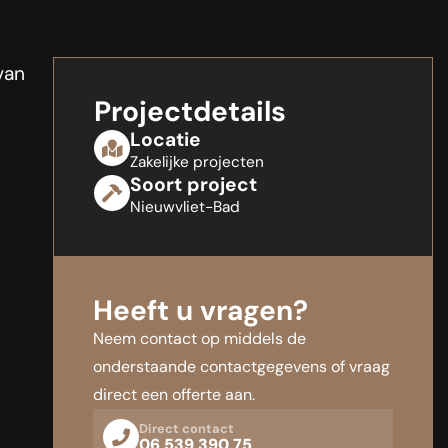
van
Projectdetails
Locatie
Zakelijke projecten
Soort project
Nieuwvliet-Bad
Heeft u vragen?
Neem contact op middels de
onderstaande contactgegevens of vraag
direct een offerte aan.
Direct contact
06 539 390 75