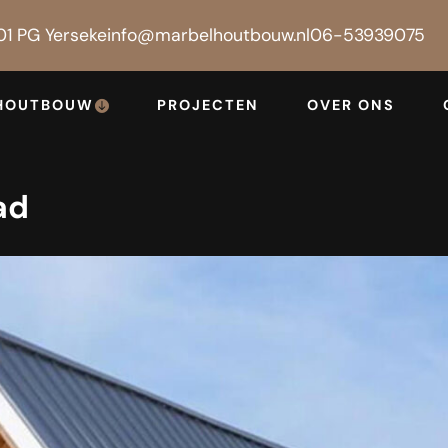
01 PG Yerseke
info@marbelhoutbouw.nl
06-53939075
PROJECTEN
OVER ONS
HOUTBOUW
ad