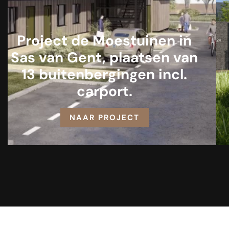
Project de Moestuinen in
Sas van Gent, plaatsen van
13 buitenbergingen incl.
carport.
NAAR PROJECT